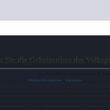
 Sie die Geheimnisse des Volksp
ür den Betrieb der Seite, während andere uns helfen, diese Website und die 
 bei einer Ablehnung womöglich nicht mehr alle Funktionalitäten der Seite 
Tag des offenen Denkmals am 8. Se
Weitere Informationen
|
Impressum
imnisse des Volksplatzes und gehen Sie auf Zeitreise ins Borna der 1920er b
ird am 8. September der Tag des offenen Denkmals gefeiert. In Borna steht 
ranstaltungsort der Stadt im Mittelpunkt, der Volksplatz. Das Museum der S
b 18 Uhr auf die Freilichtbühne ein, um gemeinsam die Geheimnisse und verb
erkunden und im Anschluss eine filmische Reise durch Bornas Stadtgeschic
tonisch interessant, sondern auch ein Ort voller Geschichte und Geschichte