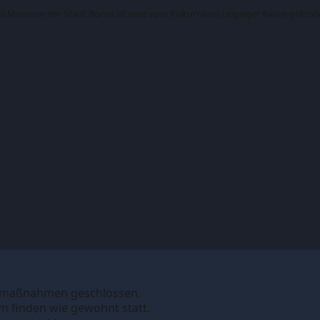
s Museum der Stadt Borna ist eine vom Kulturraum Leipziger Raum geförde
smaßnahmen geschlossen.
 finden wie gewohnt statt.