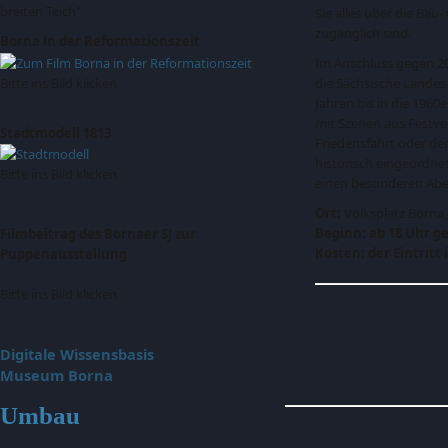
breiten Teich"
Sie alles über die Ba
zugänglich sind.
Borna in der Reformationszeit
Im Anschluss gegen 20:
Bitte ins Bild klicken
die Sächsische Landes 
Jahren bis in die 196
mit Szenen aus Festve
Stadtmodell 1813
Friedensfahrt oder de
historisch eingeordnet
Bitte ins Bild klicken
einen besonderen Aben
Ort:
Volksplatz Borna
Beginn: ab 18 Uhr g
Filmbeitrag des Bornaer SJ zur
Kosten: der Eintritt i
Puppenausstellung
Bitte ins Bild klicken
Digitale Wissensbasis
Museum Borna
Umbau