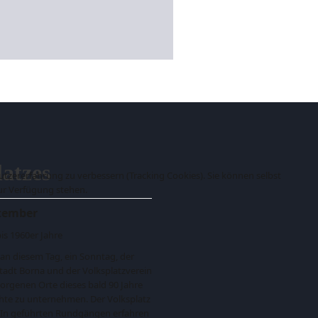
latzes
Nutzererfahrung zu verbessern (Tracking Cookies). Sie können selbst
zur Verfügung stehen.
ptember
is 1960er Jahre
an diesem Tag, ein Sonntag, der
tadt Borna und der Volksplatzverein
orgenen Orte dieses bald 90 Jahre
hte zu unternehmen. Der Volksplatz
n. In geführten Rundgängen erfahren