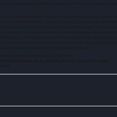
u- und Nutzungsgeschichte dieses bedeutsamen Ortes und bekommen Einblicke
15 Uhr verwandelt sich der Volksplatz in ein Freiluftkino. Auf der großen 
und Universitätsbibliothek in Dresden, historische Filme gezeigt, welche d
0er Jahre zeigen. Unser Ortschronist und Museumsmitarbeiter Thomas Bergner
ranstaltungen der Stadt, der Arbeit im Braunkohletagebau, Naturkatastro
m Motorsport, einer Zugfahrt und vieles mehr. Die Filmfragmente werden 
. Für das leibliche Wohl ist an dem Filmabend gesorgt. Verpassen Sie diese 
d unter freiem Himmel. Wir freuen uns auf Ihren Besuch!
, Johann-Sebastian-Bach-Straße 25, 04552 Borna
eführte Rundgänge, ab ca. 20:15 Uhr Start der Filmvorführungen
st frei