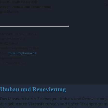
Das Museum ist zur Zeit
Da
wegen Umbau und Renovierung
geschlossen
Museum der Stadt Borna
An der Mauer 2-4
04552 Borna
Telefon: +49 (03433) 27 86 0
Mail:
museum@borna.de
Museumsleiter:
Thomas Miltschus
Umbau und Renovierung
Das Museum ist zur Zeit wegen Umbau- und Renovierung
Alle gebuchten Veranstaltungen und unser Ferienprogramm