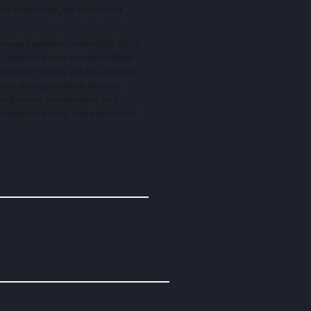
 in Bereiche, die sonst nicht
Leinwand werden, unterstützt durch
as Leben in Borna von den 1920er
 nimmt Sie mit auf eine Zeitreise
phen, dem Sportleben wie der
von Bergner kommentiert und
Gelegenheit nicht und erleben Sie