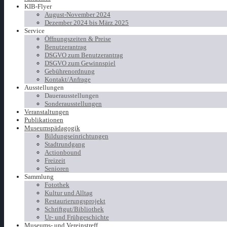
KIB-Flyer
August-November 2024
Dezember 2024 bis März 2025
Service
Öffnungszeiten & Preise
Benutzerantrag
DSGVO zum Benutzerantrag
DSGVO zum Gewinnspiel
Gebührenordnung
Kontakt/Anfrage
Ausstellungen
Dauerausstellungen
Sonderausstellungen
Veranstaltungen
Publikationen
Museumspädagogik
Bildungseinrichtungen
Stadtrundgang
Actionbound
Freizeit
Senioren
Sammlung
Fotothek
Kultur und Alltag
Restaurierungsprojekt
Schriftgut/Bibliothek
Ur- und Frühgeschichte
Museums- und Vereinstreff