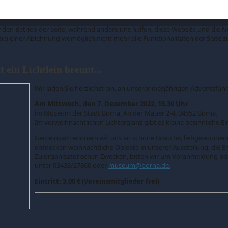
ür den Betrieb der Seite, während andere uns helfen, diese Website und die 
 bei einer Ablehnung womöglich nicht mehr alle Funktionalitäten der Seite 
 ein Lichtlein brennt...
Wir laden Sie herzlichst ein, an unserer diesjährigen Adventsfü
Am Mittwoch, den 7. Dezember 2022, 15.30 Uhr
im Museum der Stadt Borna, An der Mauer 2-4, 04552 Borna.
Im vorweihnachtlichen Lichterglanz gibt es kleine besinnliche 
Gemeinsam erinnern wir uns an schöne Bräuche, liebgewonnene
entdecken weihnachtliche Objekte in unserer Ausstellung, die 
Zu organisatorischen Zwecken, bitten wir um Voranmeldung bis
unter 03433/27860 oder
museum@borna.de
.
Eintritt: 3,00 € (Vereinsmitglieder frei)