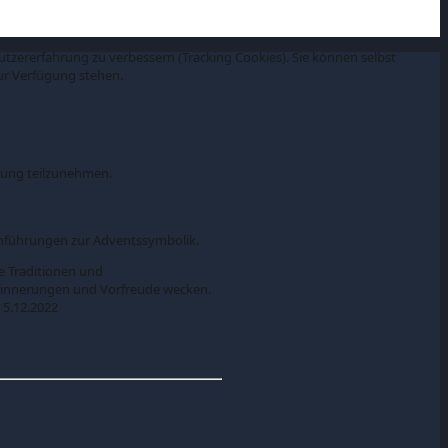
Nutzererfahrung zu verbessern (Tracking Cookies). Sie können selbst
zur Verfügung stehen.
hrung teilzunehmen.
Einführungen zur Adventssymbolik.
 Traditionen und
Erinnerungen und Vorfreude wecken.
 5.12.2022