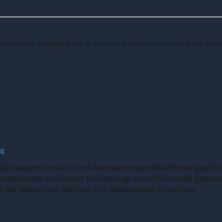
as Museum der Stadt Borna ist eine vom Kulturraum Leipziger Raum geförd
ng
 Zeit wegen Umbau- und Renovierungsmaßnahmen geschlo
nstaltungen und unser Ferienprogramm finden wie gewohnt
er der bekannten Telefon und Mailadresse erreichbar.