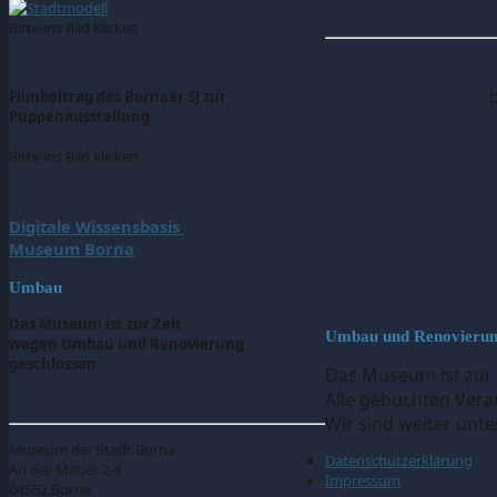
Bitte ins Bild klicken
Filmbeitrag des Bornaer SJ zur
D
Puppenausstellung
Bitte ins Bild klicken
Digitale Wissensbasis
Museum Borna
Umbau
Das Museum ist zur Zeit
Umbau und Renovieru
wegen Umbau und Renovierung
geschlossen
Das Museum ist zur
Alle gebuchten Vera
Wir sind weiter unt
Museum der Stadt Borna
Datenschutzerklärung
An der Mauer 2-4
Impressum
04552 Borna