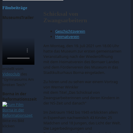
Filmbeiträge
Schicksal von
MuseumsTrailer
Zwangsarbeitern
Geschichtsverein
Heimatverein
Am Montag, den 19. Juli 2021 um 18.00 Uhr
hatte das Museum zur ersten gemeinsamen
Veranstaltung nach der Wiederöffnung
mit dem Heimatverein des Bornaer Landes
und dem Förderverein des Museum in das
erstellt vom
Stadtkulturhaus Borna eingeladen.
Videoclub
des
"Gymnasiums Am
Zu hören und zu sehen war einem Vortrag
breiten Teich"
von Werner Winkler
mit dem Titel „Das Schicksal von
Borna in der
Zwangsarbeiterinnen und deren Kindern in
Reformationszeit
der NS-Zeit und danach“
Im Zeitraum 1942 bis 1945 erblickten allein
in Espenhain nachweislich 43 Kinder, 25
Bitte ins Bild
Mädchen und 18 Jungen, das Licht der Welt.
klicken
Die Lagerbedingungen und