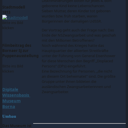
Diskriminierungen boten für jedes 4. dort
geborene Kind keine Lebenschancen.
Stadtmodell
Sieben Mütter, deren Kinder tot geboren
1813
wurden bzw. früh starben, waren
Bürgerinnen der damaligen UdSSR.
Bitte ins Bild
klicken
Der Vortrag geht auch der Frage nach: Das
Ende der NSZwangsarbeit und was geschah
mit den Millionen Betroffenen?
Noch während des Krieges hatte das
Filmbeitrag des
Hauptquartier der alliierten Streitkräfte
Bornaer SJ zur
unter der Führung von General Eisenhower
Puppenausstellung
für diese Menschen den Begriff „Displaced
Persons“ (DPs) eingeführt.
Bitte ins Bild
Eine Bezeichnung für Personen, „die nicht
klicken
an diesem Ort beheimatet“ sind. Die größte
Gruppe unter ihnen bildeten die
ausländischen Zwangsarbeiterinnen und
Digitale
Zwangsarbeiter.
Wissensbasis
Museum
Borna
Umbau
Das Museum ist