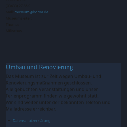
(03433) 27 86 0
Mail:
museum@borna.de
Museumsleiter:
Thomas
Miltschus
Umbau und Renovierung
Das Museum ist zur Zeit wegen Umbau- und
Renovierungsmaßnahmen geschlossen.
Alle gebuchten Veranstaltungen und unser
Ferienprogramm finden wie gewohnt statt.
Wir sind weiter unter der bekannten Telefon und
Mailadresse erreichbar.
Datenschutzerklärung