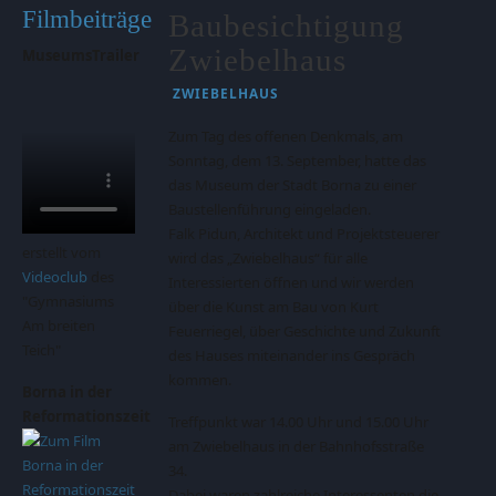
Filmbeiträge
Baubesichtigung
Zwiebelhaus
MuseumsTrailer
ZWIEBELHAUS
Zum Tag des offenen Denkmals, am
Sonntag, dem 13. September, hatte das
das Museum der Stadt Borna zu einer
Baustellenführung eingeladen.
Falk Pidun, Architekt und Projektsteuerer
erstellt vom
wird das „Zwiebelhaus“ für alle
Videoclub
des
Interessierten öffnen und wir werden
"Gymnasiums
über die Kunst am Bau von Kurt
Am breiten
Feuerriegel, über Geschichte und Zukunft
Teich"
des Hauses miteinander ins Gespräch
kommen.
Borna in der
Reformationszeit
Treffpunkt war 14.00 Uhr und 15.00 Uhr
am Zwiebelhaus in der Bahnhofsstraße
34.
Dabei waren zahlreiche Interessenten die