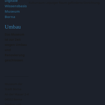
Digitale
Kulturraum Leipziger Raum geförderte Einrichtung.
Wissensbasis
Museum
Borna
Umbau
Das Museum
ist zur Zeit
wegen Umbau
und
Renovierung
geschlossen
Museum der
Stadt Borna
An der Mauer 2-4
04552 Borna
Telefon: +49