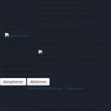
Bitte ins Bild
den Ausführung von Frau Almut
klicken
Zimmermann und Herrn Pidun hörten
und im Anschluß das Haus besichtigten
konnten.
Stadtmodell
1813
Die Teilnehmerzahl war aufgrund der
Corona-bedingten
Wir benutzen Cookies
Bitte ins Bild
Präventionsmaßnahmen beschränkt.
Wir nutzen Cookies auf unserer Website. Einige von ihnen sind essenziell
klicken
für den Betrieb der Seite, während andere uns helfen, diese Website und
die Nutzererfahrung zu verbessern (Tracking Cookies). Sie können selbst
entscheiden, ob Sie die Cookies zulassen möchten. Bitte beachten Sie, dass
Filmbeitrag des
bei einer Ablehnung womöglich nicht mehr alle Funktionalitäten der Seite
Bornaer SJ zur
zur Verfügung stehen.
Puppenausstellung
Akzeptieren
Ablehnen
Bitte ins Bild
Weitere Informationen
|
Impressum
klicken
Das Museum der Stadt Borna ist eine vom